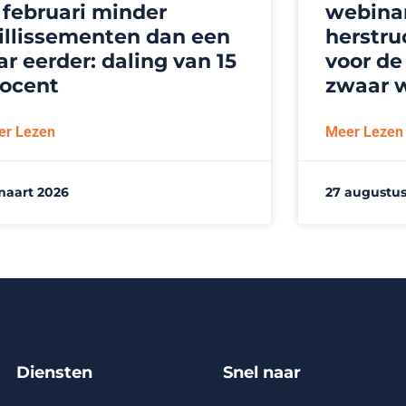
 februari minder
webinar
illissementen dan een
herstru
ar eerder: daling van 15
voor de
rocent
zwaar 
er Lezen
Meer Lezen
maart 2026
27 augustus
Diensten
Snel naar