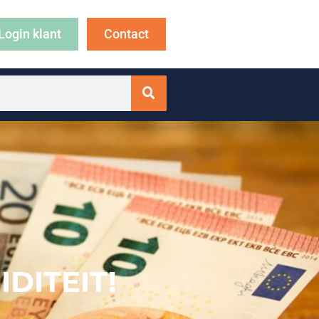
Login klant
Contact
DITEIT!