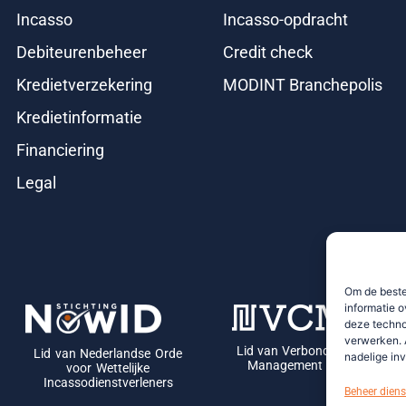
Incasso
Incasso-opdracht
Debiteurenbeheer
Credit check
Kredietverzekering
MODINT Branchepolis
Kredietinformatie
Financiering
Legal
Om de beste
informatie o
deze techno
verwerken. 
Lid van Verbond van Credit
Lid van Nederlandse Orde
nadelige in
Management Bedrijven
voor Wettelijke
Incassodienstverleners
Beheer diens