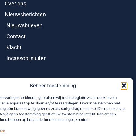
Over ons
Nieuwsberichten
Nieuwsbrieven
Contact
Klacht
Incassobijsluiter
Beheer toestemming
 ervaringen te bieden, gebruiken wij technologieën zoals cookies om
ver je apparaat op te slaan en/of te raadplegen. Door in te stemmen met
logieën kunnen wij gegevens zoals surfgedrag of unieke ID's op deze site
Als je geen toestemming geeft of uw toestemming intrekt, kan dit een
vloed hebben op bepaalde functies en mogelijkheden.
ten