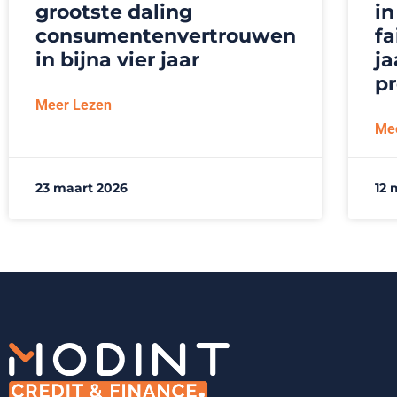
grootste daling
in
consumentenvertrouwen
fa
in bijna vier jaar
ja
p
Meer Lezen
Me
23 maart 2026
12 