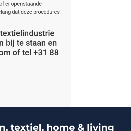
 of er openstaande
belang dat deze procedures
extielindustrie
 bij te staan en
om of tel +31 88
 textiel, home & living