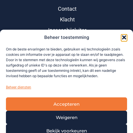
Contact
Klacht
Incassobijsluiter
Beheer toestemming
Om de beste ervaringen te bieden, gebruiken wij technologieën zoals
cookies om informatie over je apparaat op te slaan en/of te raadplegen.
Door in te stemmen met deze technologieën kunnen wij gegevens zoals
surfgedrag of unieke ID's op deze site verwerken. Als je geen
toestemming geeft of uw toestemming intrekt, kan dit een nadelige
invloed hebben op bepaalde functies en mogelijkheden.
Beheer diensten
Accepteren
Weigeren
Copyright © 2021 |
Colofon
|
Algemene
Voorwaarden
|
Disclaimer
|
Privacy
|
Cookies
|
Bekijk voorkeuren