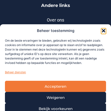
Andere links
Over ons
Nieuwsberichten
Beheer toestemming
Nieuwsbrieven
Om de beste ervaringen te bieden, gebruiken wij technologieën zoals
cookies om informatie over je apparaat op te slaan en/of te raadplegen.
Contact
Door in te stemmen met deze technologieën kunnen wij gegevens zoals
surfgedrag of unieke ID's op deze site verwerken. Als je geen
Klacht
toestemming geeft of uw toestemming intrekt, kan dit een nadelige
invloed hebben op bepaalde functies en mogelijkheden.
Incassobijsluiter
Beheer diensten
Accepteren
Weigeren
Bekijk voorkeuren