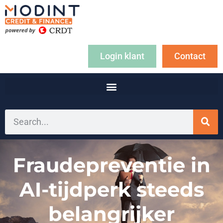
Login klant
Contact
Fraudepreventie in
AI-tijdperk steeds
belangrijker