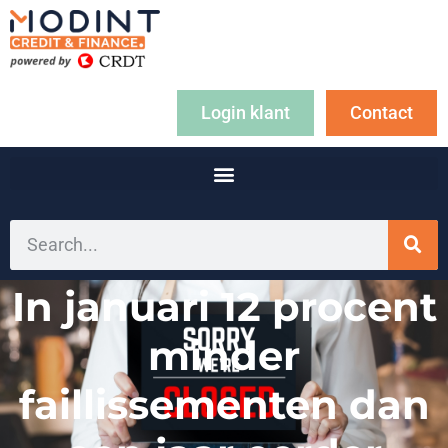
Login klant
Contact
In januari 12 procent
minder
faillissementen dan