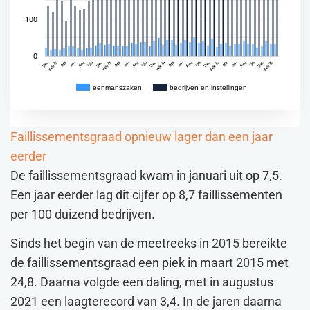
100
0
Feb 24
Feb 25
Feb 26
Feb 22
Okt
Dec
Feb 23
Apr
Jun
Aug
Okt
Dec
Dec
Apr
Jun
Aug
Okt
Dec
Apr
Jun
Aug
Okt
Dec
Apr
Jun
Aug
eenmanszaken
bedrijven en instellingen
Faillissementsgraad opnieuw lager dan een jaar
eerder
De faillissementsgraad kwam in januari uit op 7,5.
Een jaar eerder lag dit cijfer op 8,7 faillissementen
per 100 duizend bedrijven.
Sinds het begin van de meetreeks in 2015 bereikte
de faillissementsgraad een piek in maart 2015 met
24,8. Daarna volgde een daling, met in augustus
2021 een laagterecord van 3,4. In de jaren daarna