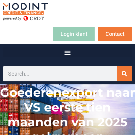
Login klant
Contact
Goederenexport naar
VS eerste tien
maanden van 2025