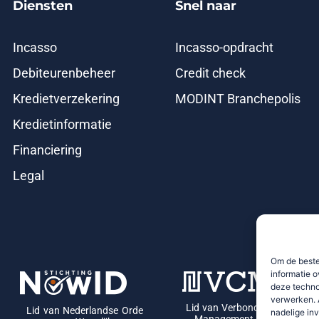
Diensten
Snel naar
Incasso
Incasso-opdracht
Debiteurenbeheer
Credit check
Kredietverzekering
MODINT Branchepolis
Kredietinformatie
Financiering
Legal
Om de beste
informatie o
deze techno
verwerken. 
Lid van Verbond van Credit
Lid van Nederlandse Orde
nadelige in