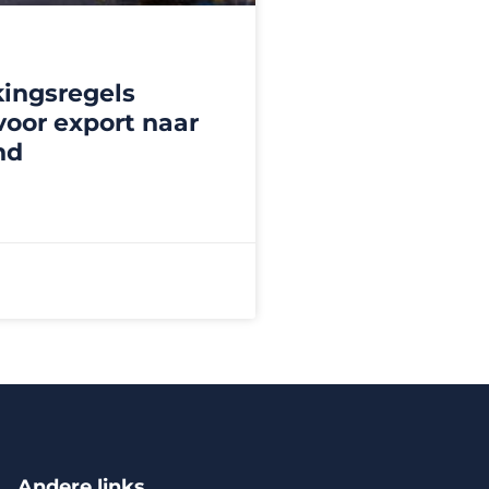
ingsregels
voor export naar
nd
Andere links