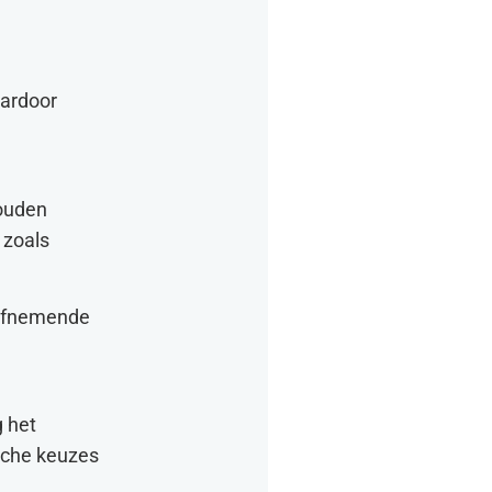
aardoor
houden
 zoals
 afnemende
g het
ische keuzes