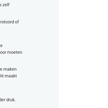
 zelf
rstoord of
ke
rdoor moeten
 te maken
Dit maakt
der druk.