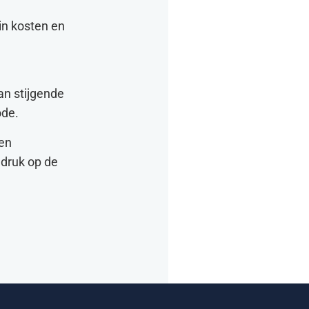
in kosten en
an stijgende
ode.
 en
 druk op de