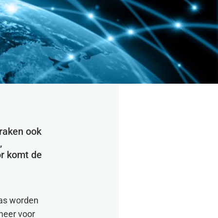
 raken ook
,
or komt de
 gas worden
 meer voor