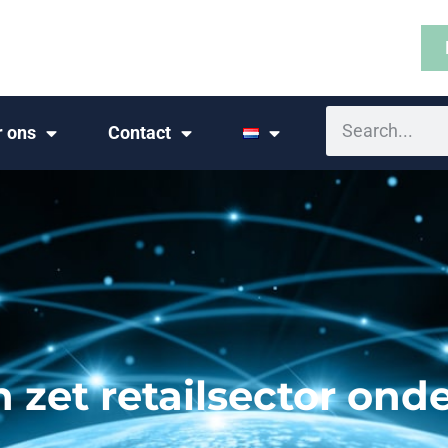
r ons
Contact
n zet retailsector ond