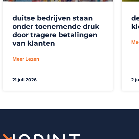
duitse bedrijven staan
de
onder toenemende druk
kl
door tragere betalingen
van klanten
Me
Meer Lezen
21 juli 2026
2 j