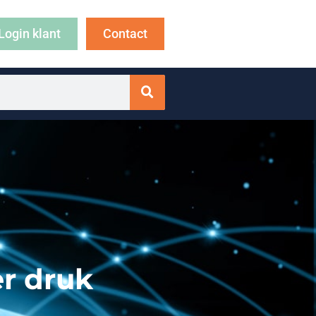
Login klant
Contact
er druk