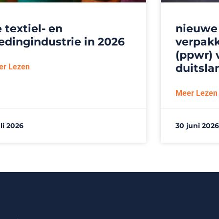
 textiel- en
nieuwe
edingindustrie in 2026
verpakk
(ppwr) 
duitsla
er Lezen
Meer Lezen
uli 2026
30 juni 2026