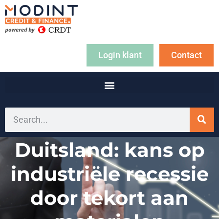
Login klant
Contact
Duitsland: kans op
industriële recessie
door tekort aan