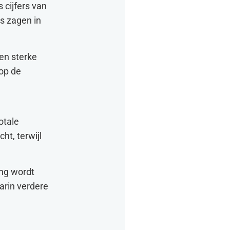
 cijfers van
s zagen in
en sterke
 op de
otale
ht, terwijl
ing wordt
arin verdere