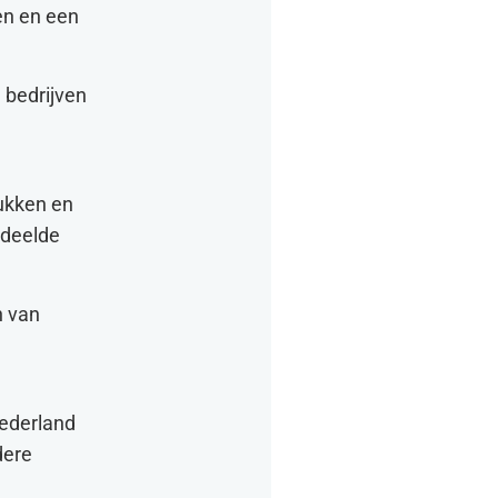
en en een
 bedrijven
rukken en
edeelde
n van
Nederland
dere