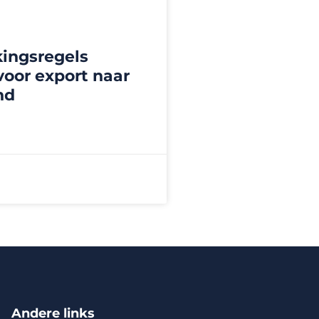
ingsregels
voor export naar
nd
Andere links