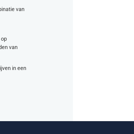
binatie van
n op
iden van
ijven in een