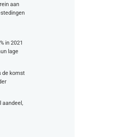
rein aan
estedingen
2% in 2021
hun lage
ls de komst
der
l aandeel,