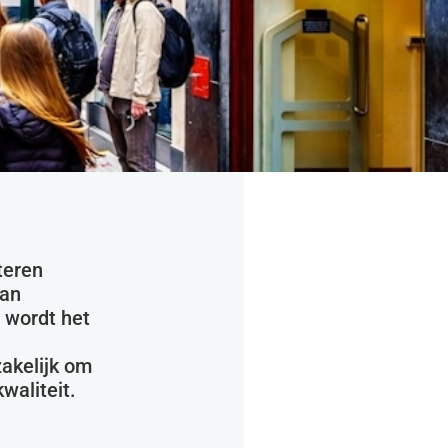
teren
van
 wordt het
zakelijk om
waliteit.