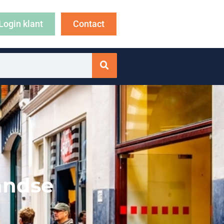
Login klant
Contact
andse