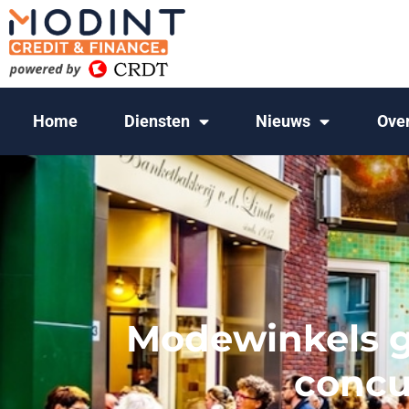
Home
Diensten
Nieuws
Ove
Modewinkels g
concu