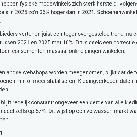
hebben fysieke modewinkels zich sterk hersteld. Volgens
kels in 2025 zo’n 36% hoger dan in 2021. Schoenenwinkel
.
eders vertonen juist een tegenovergestelde trend: na e
tussen 2021 en 2025 met 16%. Dit is deels een correctie
s, toen consumenten massaal online gingen winkelen.
enlandse webshops worden meegenomen, blijkt dat de t
enen min of meer stabiliseren. Kledingverkopen dalen lic
zien.
lijft redelijk constant: ongeveer een derde van alle kled
 aandeel zelfs op 57%. Dit wijst op een volwassen markt wa
omen.
t