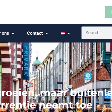
r ons
Contact
roeien, maar buitenl
rrentie neemt toe