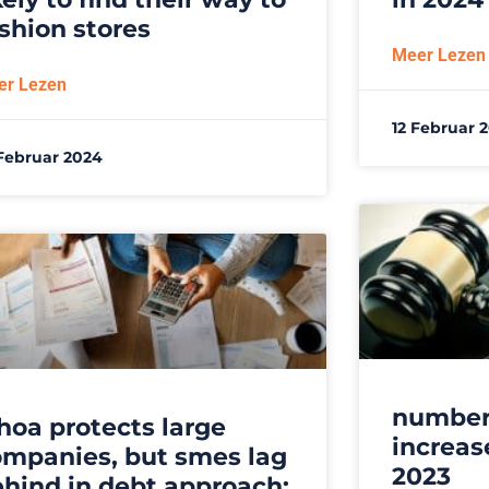
shion stores
Meer Lezen
er Lezen
12 Februar 
Februar 2024
number 
oa protects large
increase
ompanies, but smes lag
2023
hind in debt approach: