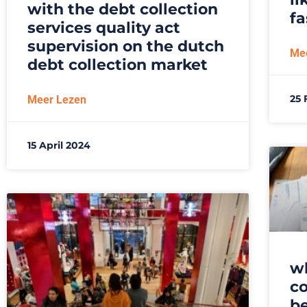
with the debt collection
fa
services quality act
supervision on the dutch
Me
debt collection market
25 
Meer Lezen
15 April 2024
wh
c
be