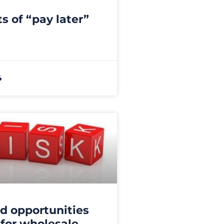
s of “pay later”
4
nd opportunities
 for wholesale