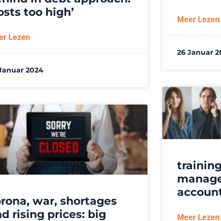
osts too high’
Meer Lezen
er Lezen
26 Januar 2
Januar 2024
trainin
manage
account
rona, war, shortages
d rising prices: big
Meer Lezen