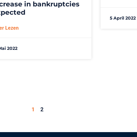
crease in bankruptcies
xpected
5 April 2022
er Lezen
Mai 2022
1
2