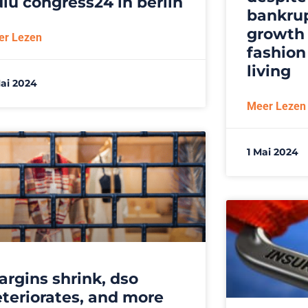
iu congress24 in berlin
bankrup
growth 
er Lezen
fashio
living
ai 2024
Meer Lezen
1 Mai 2024
rgins shrink, dso
teriorates, and more