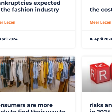
ankruptcies expected
the cost
 the fashion industry
Meer Lezen
er Lezen
16 April 202
April 2024
risks a
onsumers are more
in 2024
kely to find their way to