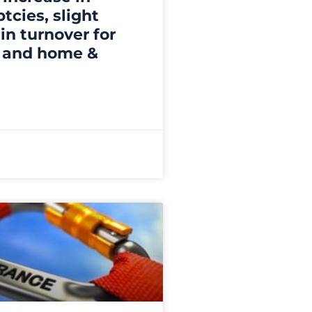
tcies, slight
in turnover for
n and home &