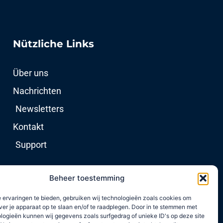
Nützliche Links
Über uns
Nachrichten
Newsletters
Kontakt
Support
Beheer toestemming
 ervaringen te bieden, gebruiken wij technologieën zoals cookies om
ver je apparaat op te slaan en/of te raadplegen. Door in te stemmen met
logieën kunnen wij gegevens zoals surfgedrag of unieke ID's op deze site