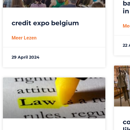
b
in
credit expo belgium
Me
Meer Lezen
22 
29 April 2024
c
li