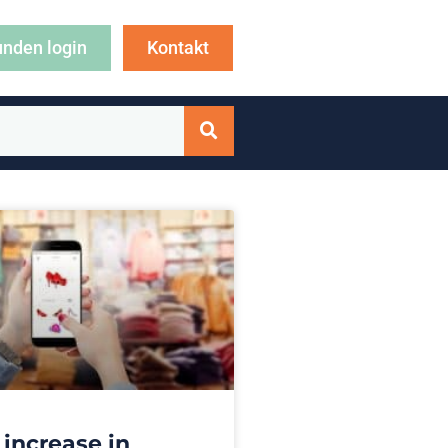
nden login
Kontakt
 increase in