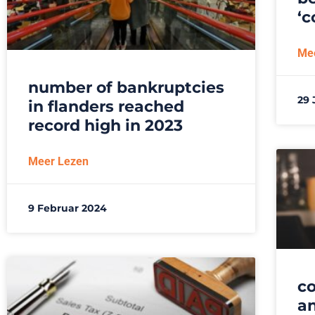
‘c
Me
number of bankruptcies
29 
in flanders reached
record high in 2023
Meer Lezen
9 Februar 2024
co
an