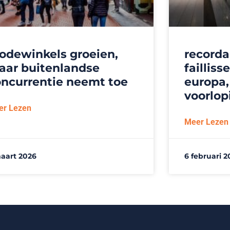
odewinkels groeien,
recorda
aar buitenlandse
faillis
oncurrentie neemt toe
europa,
voorlop
er Lezen
Meer Lezen
aart 2026
6 februari 2