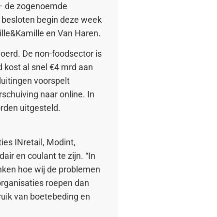
en – de zogenoemde
en besloten begin deze week
Dille&Kamille en Van Haren.
oerd. De non-foodsector is
 kost al snel €4 mrd aan
uitingen voorspelt
schuiving naar online. In
rden uitgesteld.
es INretail, Modint,
 en coulant te zijn. “In
enken hoe wij de problemen
organisaties roepen dan
bruik van boetebeding en