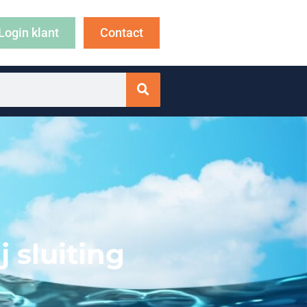
Login klant
Contact
 sluiting