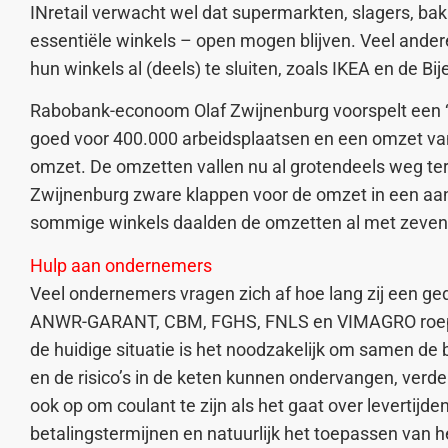
INretail verwacht wel dat supermarkten, slagers, ba
essentiële winkels – open mogen blijven. Veel andere
hun winkels al (deels) te sluiten, zoals IKEA en de 
Rabobank-econoom Olaf Zwijnenburg voorspelt een ‘d
goed voor 400.000 arbeidsplaatsen en een omzet van 
omzet. De omzetten vallen nu al grotendeels weg ter
Zwijnenburg zware klappen voor de omzet in een aanta
sommige winkels daalden de omzetten al met zeventig
Hulp aan ondernemers
Veel ondernemers vragen zich af hoe lang zij een ge
ANWR-GARANT, CBM, FGHS, FNLS en VIMAGRO roepen be
de huidige situatie is het noodzakelijk om samen d
en de risico’s in de keten kunnen ondervangen, ver
ook op om coulant te zijn als het gaat over levertij
betalingstermijnen en natuurlijk het toepassen van h