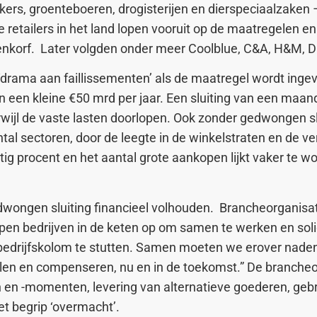
kkers, groenteboeren, drogisterijen en dierspeciaalzak
 retailers in het land lopen vooruit op de maatregelen 
Bijenkorf. Later volgden onder meer Coolblue, C&A, H&M, 
rama aan faillissementen’ als de maatregel wordt ingev
een kleine €50 mrd per jaar. Een sluiting van een maand
wijl de vaste lasten doorlopen. Ook zonder gedwongen sl
l sectoren, door de leegte in de winkelstraten en de ver
 procent en het aantal grote aankopen lijkt vaker te wo
dwongen sluiting financieel volhouden. Brancheorganisati
drijven in de keten op om samen te werken en solidair
e bedrijfskolom te stutten. Samen moeten we erover nad
delen en compenseren, nu en in de toekomst.” De branche
den en -momenten, levering van alternatieve goederen, ge
et begrip ‘overmacht’.