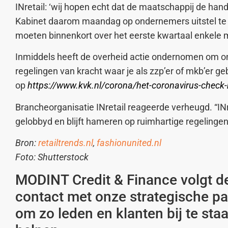
INretail: ‘wij hopen echt dat de maatschappij de han
Kabinet daarom maandag op ondernemers uitstel te g
moeten binnenkort over het eerste kwartaal enkele 
Inmiddels heeft de overheid actie ondernomen om onde
regelingen van kracht waar je als zzp’er of mkb’er ge
op
https://www.kvk.nl/corona/het-coronavirus-check-h
Brancheorganisatie INretail reageerde verheugd. “INret
gelobbyd en blijft hameren op ruimhartige regelingen
Bron:
retailtrends.nl
,
fashionunited.nl
Foto: Shutterstock
MODINT Credit & Finance volgt de
contact met onze strategische pa
om zo leden en klanten bij te st