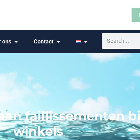
r ons
Contact
an faillissementen bij
winkels