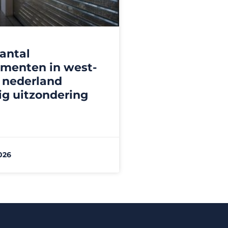
antal
sementen in west-
 nederland
ig uitzondering
026